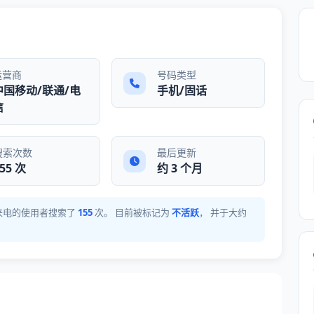
运营商
号码类型
中国移动/联通/电
手机/固话
信
搜索次数
最后更新
55 次
约 3 个月
别未知来电的使用者搜索了
155
次。 目前被标记为
不活跃
， 并于大约