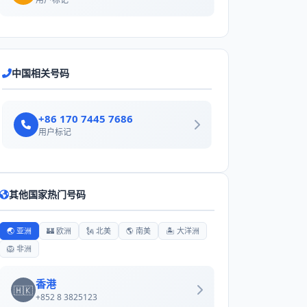
中国相关号码
+86 170 7445 7686
用户标记
其他国家热门号码
🌏 亚洲
🏰 欧洲
🗽 北美
🌎 南美
🏝️ 大洋洲
🦁 非洲
香港
🇭🇰
+852 8 3825123