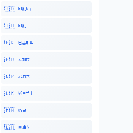
🇮🇩
印度尼西亚
🇮🇳
印度
🇵🇰
巴基斯坦
🇧🇩
孟加拉
🇳🇵
尼泊尔
🇱🇰
斯里兰卡
🇲🇲
缅甸
🇰🇭
柬埔寨