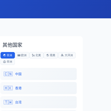
其他国家
🌏 亚洲
🏰 欧洲
🗽 北美
🌎 南美
🏝️ 大洋洲
🦁 非洲
🇨🇳
中国
🇭🇰
香港
🇹🇼
台湾